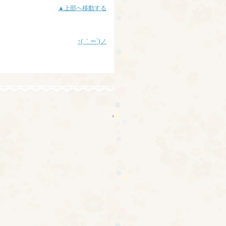
▲上部へ移動する
↑( ｀ー´)ノ