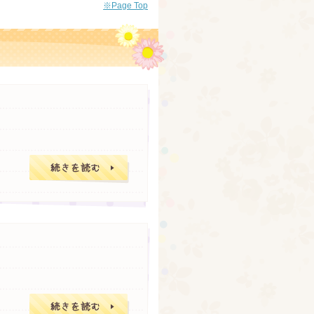
※Page Top
生え際が後退し始
納得しにくい市販