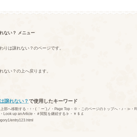
れない？ メニュー
わりは譲れない？のページです。
れない？の上へ戻ります。
は譲れない？
で使用したキーワード
へ移動する・↑・( ｀ー´)ノ・Page Top・※・このページのトップへ・♪・≫・Re
Look up an Article・＃閲覧を継続する♭・￥＄￡
egory1/entry123.html