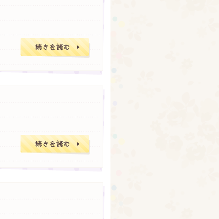
今気がついたら分
今日の朝は非常に