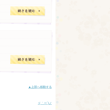
クリニックの方が
毎日使用するシャ
▲上部へ移動する
↑( ｀ー´)ノ